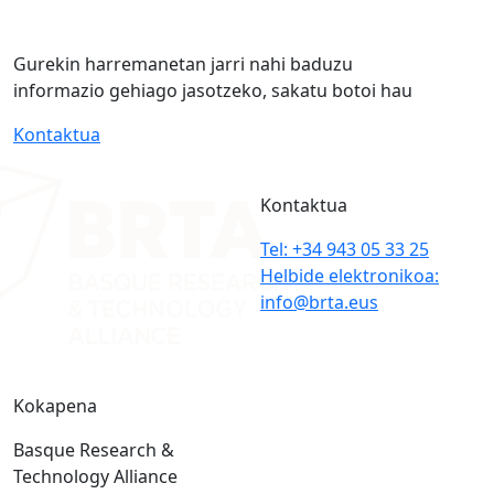
Gurekin harremanetan jarri nahi baduzu
informazio gehiago jasotzeko, sakatu botoi hau
Kontaktua
Kontaktua
Tel: +34 943 05 33 25
Helbide elektronikoa:
info@brta.eus
Kokapena
Basque Research &
Technology Alliance