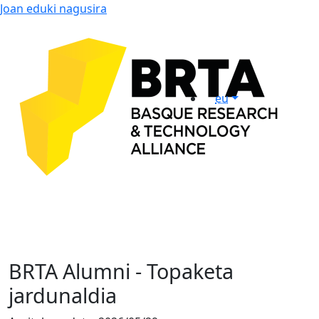
Joan eduki nagusira
eu
BRTA Alumni - Topaketa
jardunaldia