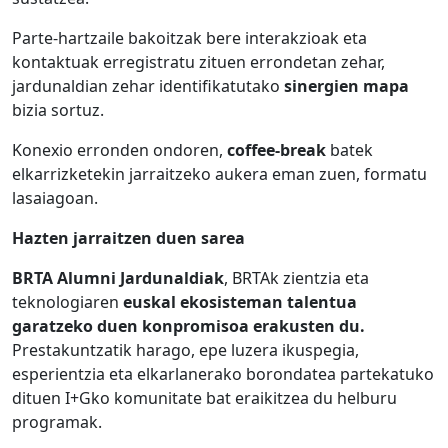
Parte-hartzaile bakoitzak bere interakzioak eta
kontaktuak erregistratu zituen errondetan zehar,
jardunaldian zehar identifikatutako
sinergien mapa
bizia sortuz.
Konexio erronden ondoren,
coffee-break
batek
elkarrizketekin jarraitzeko aukera eman zuen, formatu
lasaiagoan.
Hazten jarraitzen duen sarea
BRTA Alumni Jardunaldiak
, BRTAk zientzia eta
teknologiaren
euskal ekosisteman talentua
garatzeko duen konpromisoa erakusten du.
Prestakuntzatik harago, epe luzera ikuspegia,
esperientzia eta elkarlanerako borondatea partekatuko
dituen I+Gko komunitate bat eraikitzea du helburu
programak.