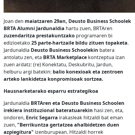
Joan den
maiatzaren 29an, Deusto Business Schoolek
BRTA Alumni Jardunaldia
hartu zuen, BRTAren
zuzendaritza prestakuntzako
programaren bi
edizioetako
25 parte-hartzaile bildu zituen topaketa
.
Jardunaldia
Deusto Business Schoolekin
batera
antolatu zen, eta
BRTA Marketplace
kontzeptua izan
zuen ardatz: (re) Konektatu, Deskubritu, Jardun,
helburu argi batekin:
balio konexioak eta zentroen
arteko lankidetza konpromisoak sortzea.
Hausnarketarako esparru estrategikoa
Jardunaldia
BRTAren eta Deusto Business Schoolen
irekiera instituzional bateratuarekin
hasi zen, eta,
ondoren,
Enric Segarra
irakasleak hitzaldi bat eman
zuen,
"Berrikuntza gertatzea ahalbidetzen duen
azpiegitura"
izenburupean. Hitzaldi horrek