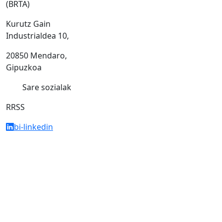
(BRTA)
Kurutz Gain
Industrialdea 10,
20850 Mendaro,
Gipuzkoa
Sare sozialak
RRSS
bi-linkedin