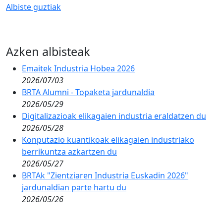
Albiste guztiak
Azken albisteak
Emaitek Industria Hobea 2026
2026/07/03
BRTA Alumni - Topaketa jardunaldia
2026/05/29
Digitalizazioak elikagaien industria eraldatzen du
2026/05/28
Konputazio kuantikoak elikagaien industriako
berrikuntza azkartzen du
2026/05/27
BRTAk "Zientziaren Industria Euskadin 2026"
jardunaldian parte hartu du
2026/05/26