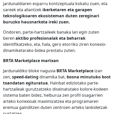
jardunaldiaren esparru kontzeptuala kokatu zuen, eta
sareek eta aliantzek
ikerketaren eta garapen
teknologikoaren ekosisteman duten zereginari
buruzko hausnarketa ireki zuen.
Ondoren, parte-hartzaileek banaka lan egin zuten
beren
aktibo profesionalak eta beharrak
identifikatzeko, eta, hala, gero etorriko ziren konexio-
dinamiketarako bidea prestatu zuten.
BRTA Marketplace martxan
Jardunaldiko bloke nagusia
BRTA Marketplace
izan
zen,
speed-dating
dinamika bat,
bosna minutuko bost
txandatan egituratua
. Hainbat ediziotako parte-
hartzaileak gurutzatzeko diseinatutako kolore-kodeen
sistema baten bidez, helburua zen profil osagarrien
arteko konexioak maximizatzea eta programaren
eremua gainditzen duten zentroen arteko lankidetzak
sustatzea.