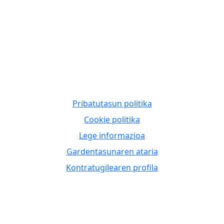
Pribatutasun politika
Cookie politika
Lege informazioa
Gardentasunaren ataria
Kontratugilearen profila