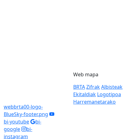
Web mapa
BRTA
Zifrak
Albisteak
Ekitaldiak
Logotipoa
Harremanetarako
webbrta00-logo-
BlueSky-footer.png
bi-youtube
bi-
google
bi-
instagram