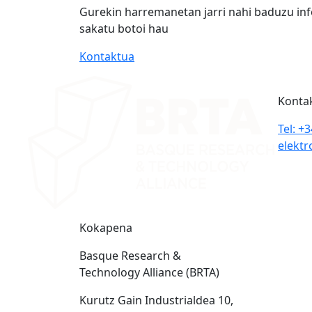
Gurekin harremanetan jarri nahi baduzu in
sakatu botoi hau
Kontaktua
Konta
Tel: +
elektr
Kokapena
Basque Research &
Technology Alliance (BRTA)
Kurutz Gain Industrialdea 10,