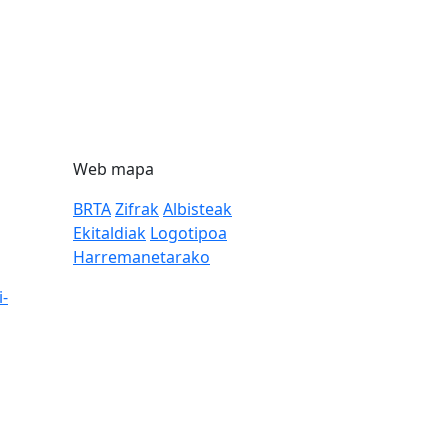
Web mapa
BRTA
Zifrak
Albisteak
Ekitaldiak
Logotipoa
Harremanetarako
i-