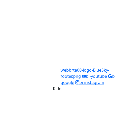
webbrta00-logo-BlueSky-
footer.png
bi-youtube
b
google
bi-instagram
Kide: