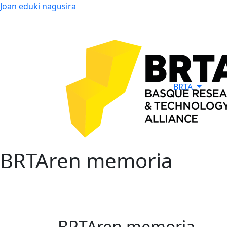
Joan eduki nagusira
BRTA
BRTAren memoria
BRTAren memoria