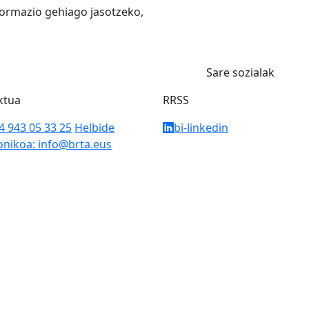
formazio gehiago jasotzeko,
Sare sozialak
ktua
RRSS
34 943 05 33 25
Helbide
bi-linkedin
onikoa: info@brta.eus