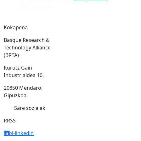
Kokapena
Basque Research &
Technology Alliance
(BRTA)
Kurutz Gain
Industrialdea 10,
20850 Mendaro,
Gipuzkoa
Sare sozialak
RRSS
bi-linkedin