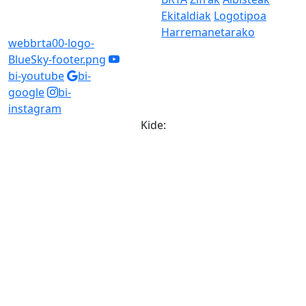
Ekitaldiak
Logotipoa
Harremanetarako
webbrta00-logo-
BlueSky-footer.png
bi-youtube
bi-
google
bi-
instagram
Kide: