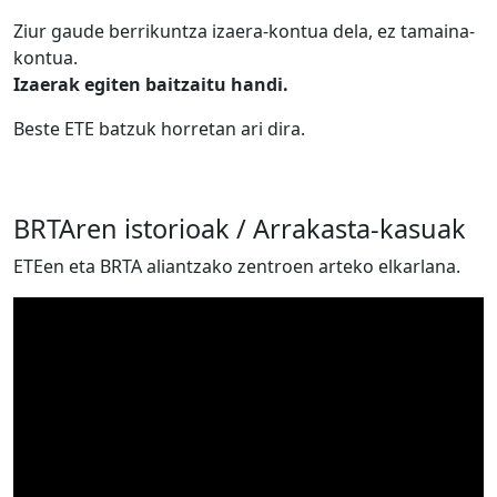
Ziur gaude berrikuntza izaera-kontua dela, ez tamaina-
kontua.
Izaerak egiten baitzaitu handi.
Beste ETE batzuk horretan ari dira.
BRTAren istorioak / Arrakasta-kasuak
ETEen eta BRTA aliantzako zentroen arteko elkarlana.