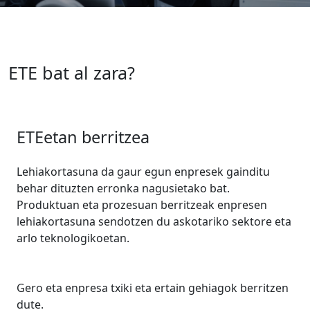
ETE bat al zara?
ETEetan berritzea
Lehiakortasuna da gaur egun enpresek gainditu
behar dituzten erronka nagusietako bat.
Produktuan eta prozesuan berritzeak enpresen
lehiakortasuna sendotzen du askotariko sektore eta
arlo teknologikoetan.
Gero eta enpresa txiki eta ertain gehiagok berritzen
dute.