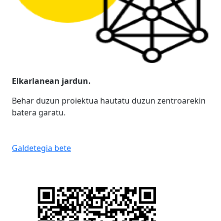
Elkarlanean jardun.
Behar duzun proiektua hautatu duzun zentroarekin
batera garatu.
Galdetegia bete