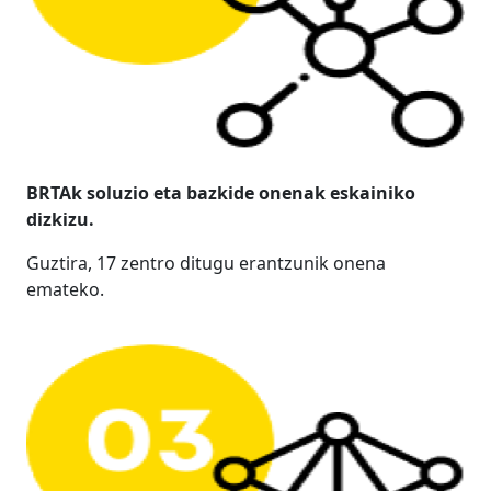
BRTAk soluzio eta bazkide onenak eskainiko
dizkizu.
Guztira, 17 zentro ditugu erantzunik onena
emateko.