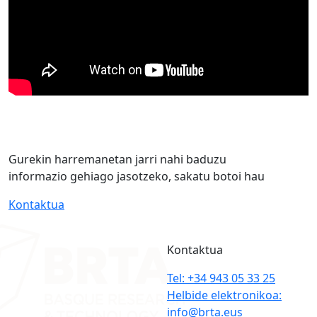
Gurekin harremanetan jarri nahi baduzu
informazio gehiago jasotzeko, sakatu botoi hau
Kontaktua
Kontaktua
Tel: +34 943 05 33 25
Helbide elektronikoa:
info@brta.eus