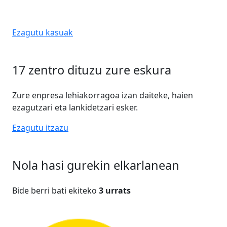
Ezagutu kasuak
17 zentro dituzu zure eskura
Zure enpresa lehiakorragoa izan daiteke, haien
ezagutzari eta lankidetzari esker.
Ezagutu itzazu
Nola hasi gurekin elkarlanean
Bide berri bati ekiteko
3 urrats