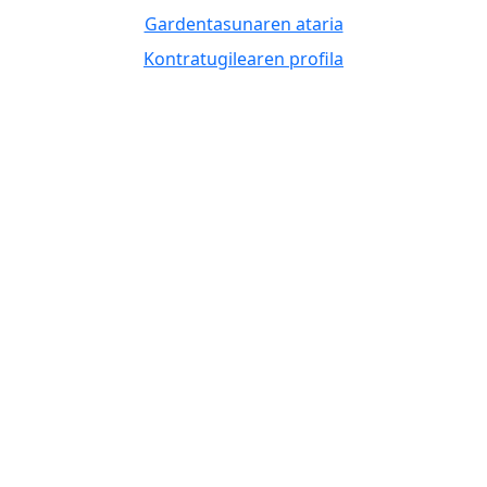
Gardentasunaren ataria
Kontratugilearen profila