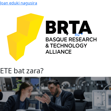
Joan eduki nagusira
eu
ETE bat zara?