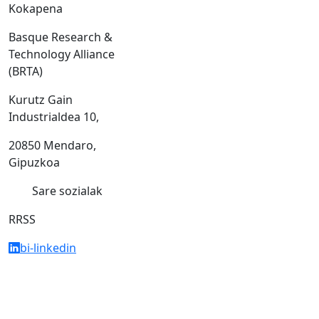
Kokapena
Basque Research &
Technology Alliance
(BRTA)
Kurutz Gain
Industrialdea 10,
20850 Mendaro,
Gipuzkoa
Sare sozialak
RRSS
bi-linkedin