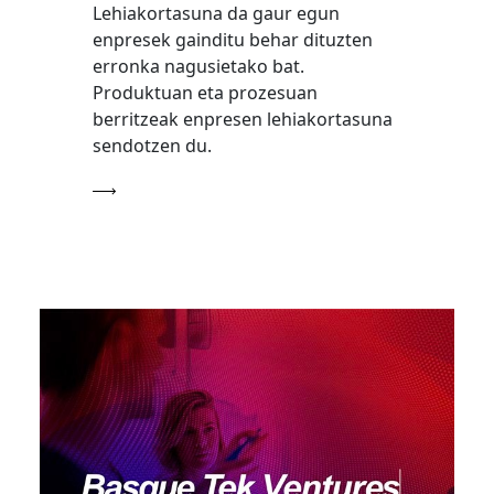
Lehiakortasuna da gaur egun
enpresek gainditu behar dituzten
erronka nagusietako bat.
Produktuan eta prozesuan
berritzeak enpresen lehiakortasuna
sendotzen du.