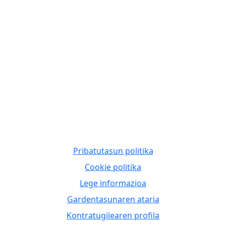
Pribatutasun politika
Cookie politika
Lege informazioa
Gardentasunaren ataria
Kontratugilearen profila