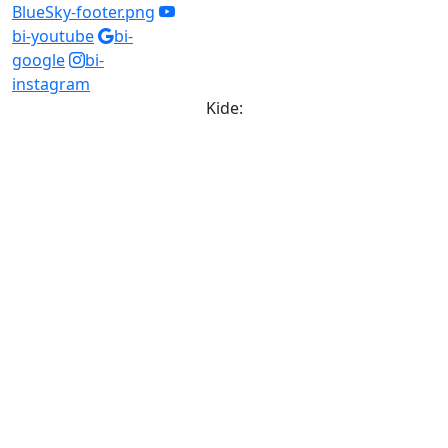
BlueSky-footer.png
bi-youtube
bi-
google
bi-
instagram
Kide: