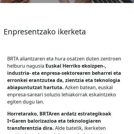
Enpresentzako ikerketa
BRTA aliantzaren eta hura osatzen duten zentroen
helburu nagusia
Euskal Herriko ekoizpen-,
industria- eta enpresa-sektorearen beharrei eta
erronkei erantzutea da, zientzia eta teknologia
abiapuntutzat hartuta.
Azken batean, euskal
enpresa-sareari soluzio lehiakorrak eskaintzeko
egiten dugu lan.
Horretarako, BRTAren ardatz estrategikoak
I+Garen balorizazioa eta teknologiaren
transferentzia dira.
Alde batetik, ikerketen