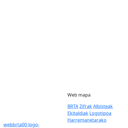
Web mapa
BRTA
Zifrak
Albisteak
Ekitaldiak
Logotipoa
Harremanetarako
webbrta00-logo-