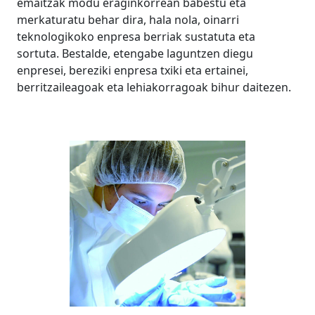
emaitzak modu eraginkorrean babestu eta
merkaturatu behar dira, hala nola, oinarri
teknologikoko enpresa berriak sustatuta eta
sortuta. Bestalde, etengabe laguntzen diegu
enpresei, bereziki enpresa txiki eta ertainei,
berritzaileagoak eta lehiakorragoak bihur daitezen.