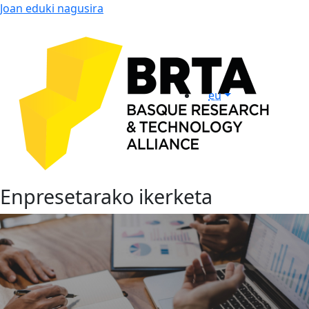
Joan eduki nagusira
eu
Enpresetarako ikerketa