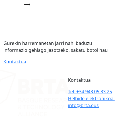
Gurekin harremanetan jarri nahi baduzu
informazio gehiago jasotzeko, sakatu botoi hau
Kontaktua
Kontaktua
Tel: +34 943 05 33 25
Helbide elektronikoa:
info@brta.eus