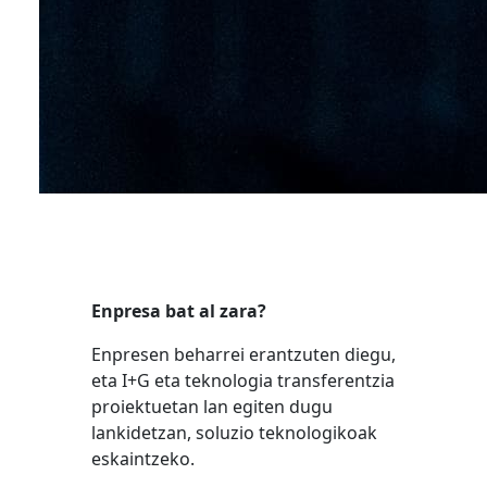
Enpresa bat al zara?
Enpresen beharrei erantzuten diegu,
eta I+G eta teknologia transferentzia
proiektuetan lan egiten dugu
lankidetzan, soluzio teknologikoak
eskaintzeko.