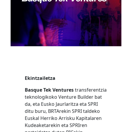
Ekintzailetza
Basque Tek Ventures
transferentzia
teknologikoko Venture Builder bat
da, eta Eusko Jaurlaritza eta SPRI
ditu buru, BRTArekin SPRI taldeko
Euskal Herriko Arrisku Kapitalaren
Kudeaketarekin eta SPRIren