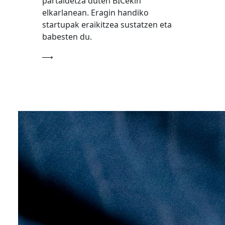
partaidetza duten BICekin
elkarlanean. Eragin handiko
startupak eraikitzea sustatzen eta
babesten du.