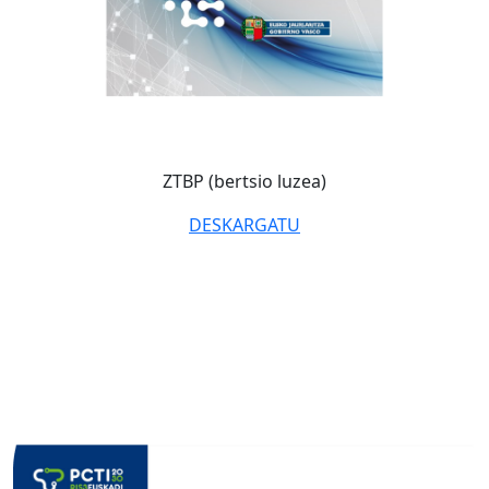
ZTBP (bertsio luzea)
DESKARGATU