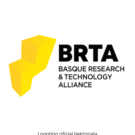
Logotipo ofizial bektoriala