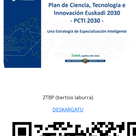
ZTBP (bertsio laburra)
DESKARGATU