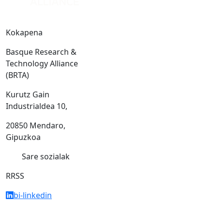
Kokapena
Basque Research &
Technology Alliance
(BRTA)
Kurutz Gain
Industrialdea 10,
20850 Mendaro,
Gipuzkoa
Sare sozialak
RRSS
bi-linkedin