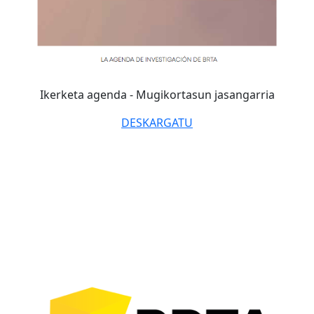
Ikerketa agenda -
Mugikortasun jasangarria
DESKARGATU