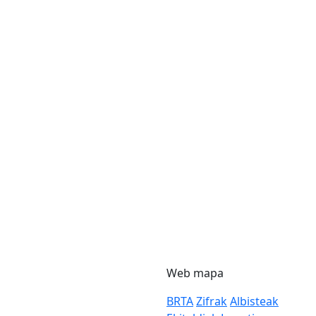
Web mapa
BRTA
Zifrak
Albisteak