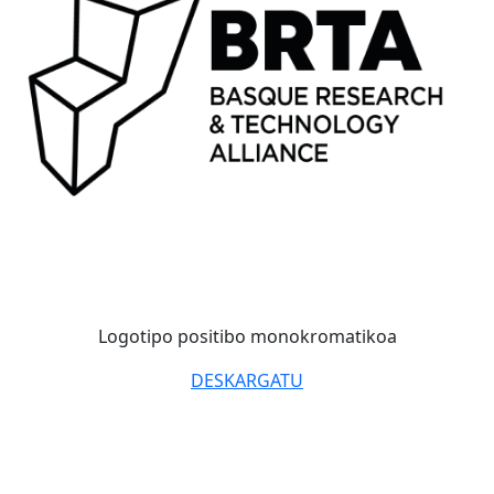
Logotipo positibo monokromatikoa
DESKARGATU