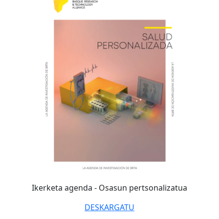
Ikerketa agenda -
Osasun pertsonalizatua
DESKARGATU