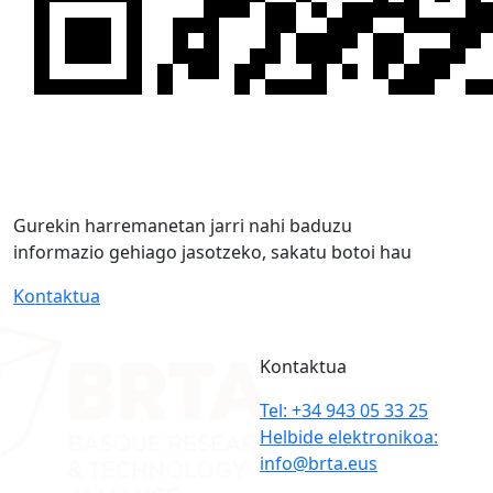
Gurekin harremanetan jarri nahi baduzu
informazio gehiago jasotzeko, sakatu botoi hau
Kontaktua
Kontaktua
Tel: +34 943 05 33 25
Helbide elektronikoa:
info@brta.eus