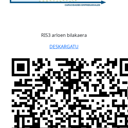
RIS3 arloen bilakaera
DESKARGATU