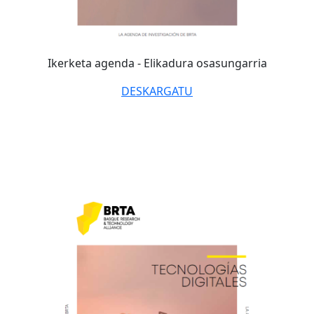
Ikerketa agenda -
Elikadura osasungarria
DESKARGATU