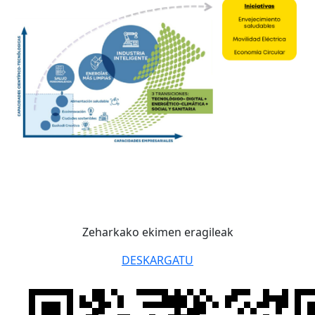
Zeharkako ekimen eragileak
DESKARGATU