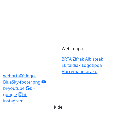
Web mapa
BRTA
Zifrak
Albisteak
Ekitaldiak
Logotipoa
Harremanetarako
webbrta00-logo-
BlueSky-footer.png
bi-youtube
bi-
google
bi-
instagram
Kide: