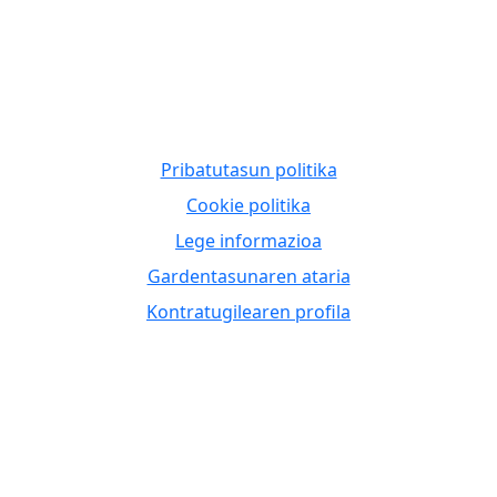
Pribatutasun politika
Cookie politika
Lege informazioa
Gardentasunaren ataria
Kontratugilearen profila