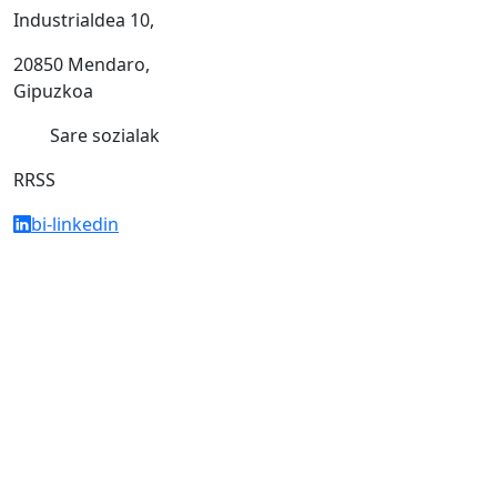
Industrialdea 10,
20850 Mendaro,
Gipuzkoa
Sare sozialak
RRSS
bi-linkedin