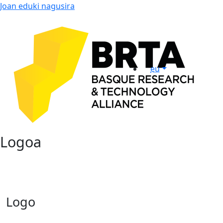
Joan eduki nagusira
eu
Logoa
Logo