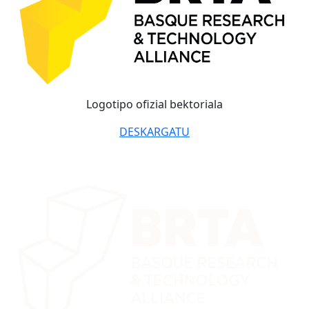
Logotipo ofizial bektoriala
DESKARGATU