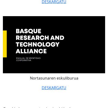
DESKARGATU
Nortasunaren eskuliburua
DESKARGATU