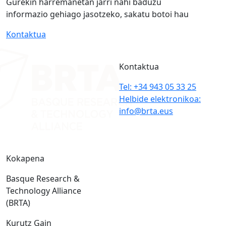
Gurekin harremanetan jarri nahi baduzu
informazio gehiago jasotzeko, sakatu botoi hau
Kontaktua
Kontaktua
Tel: +34 943 05 33 25
Helbide elektronikoa:
info@brta.eus
Kokapena
Basque Research &
Technology Alliance
(BRTA)
Kurutz Gain