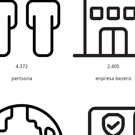
4.372
2.405
pertsona
enpresa bezero