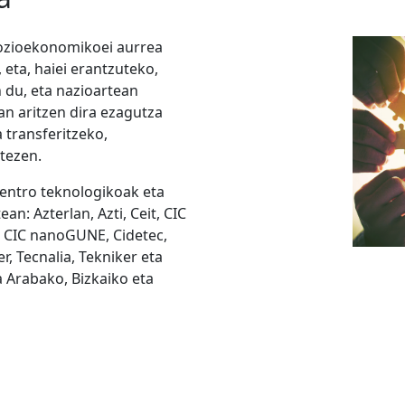
ozioekonomikoei aurrea
 eta, haiei erantzuteko,
 du, eta nazioartean
an aritzen dira ezagutza
a transferitzeko,
itezen.
zentro teknologikoak eta
n: Azterlan, Azti, Ceit, CIC
 CIC nanoGUNE, Cidetec,
er, Tecnalia, Tekniker eta
a Arabako, Bizkaiko eta