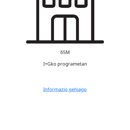
65M
I+Gko programetan
Informazio gehiago