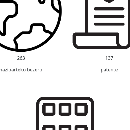
263
137
nazioarteko bezero
patente