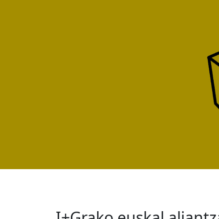
I+Grako euskal aliantz