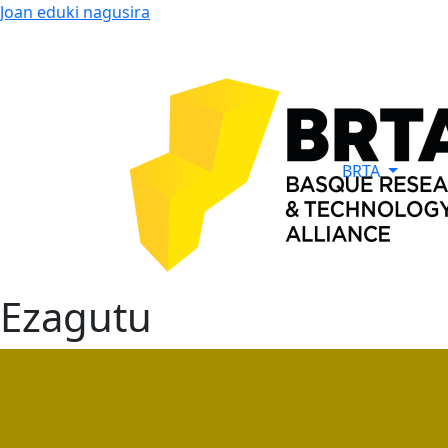
Joan eduki nagusira
BRTA
Ezagutu