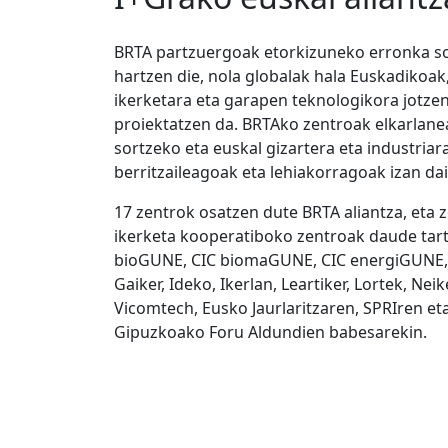
BRTA partzuergoak etorkizuneko erronka s
hartzen die, nola globalak hala Euskadikoak,
ikerketara eta garapen teknologikora jotzen
proiektatzen da. BRTAko zentroak elkarlane
sortzeko eta euskal gizartera eta industriar
berritzaileagoak eta lehiakorragoak izan da
17 zentrok osatzen dute BRTA aliantza, eta 
ikerketa kooperatiboko zentroak daude tartea
bioGUNE, CIC biomaGUNE, CIC energiGUNE,
Gaiker, Ideko, Ikerlan, Leartiker, Lortek, Neik
Vicomtech, Eusko Jaurlaritzaren, SPRIren et
Gipuzkoako Foru Aldundien babesarekin.