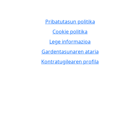
Pribatutasun politika
Cookie politika
Lege informazioa
Gardentasunaren ataria
Kontratugilearen profila