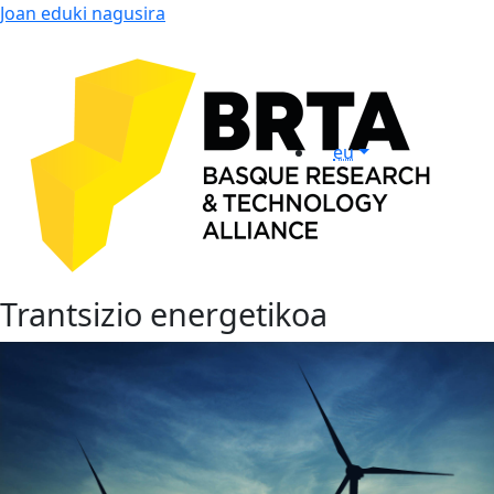
Joan eduki nagusira
eu
Trantsizio energetikoa