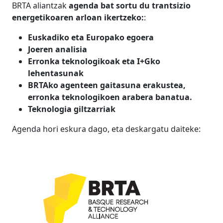
BRTA aliantzak
agenda bat sortu du trantsizio
energetikoaren arloan ikertzeko:
:
Euskadiko eta Europako egoera
Joeren analisia
Erronka teknologikoak eta I+Gko
lehentasunak
BRTAko agenteen gaitasuna erakustea,
erronka teknologikoen arabera banatua.
Teknologia giltzarriak
Agenda hori eskura dago, eta deskargatu daiteke: