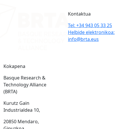
Kontaktua
Tel: +34 943 05 33 25
Helbide elektronikoa:
info@brta.eus
Kokapena
Basque Research &
Technology Alliance
(BRTA)
Kurutz Gain
Industrialdea 10,
20850 Mendaro,
Gipuzkoa