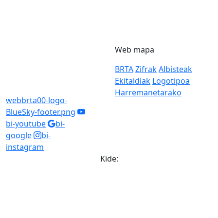
Web mapa
BRTA
Zifrak
Albisteak
Ekitaldiak
Logotipoa
Harremanetarako
webbrta00-logo-
BlueSky-footer.png
bi-youtube
bi-
google
bi-
instagram
Kide: