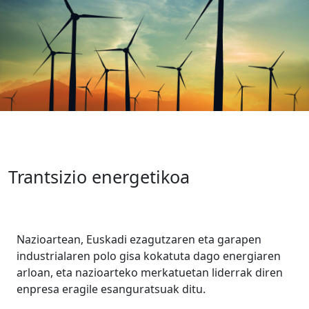
Trantsizio energetikoa
Nazioartean, Euskadi ezagutzaren eta garapen
industrialaren polo gisa kokatuta dago energiaren
arloan, eta nazioarteko merkatuetan liderrak diren
enpresa eragile esanguratsuak ditu.