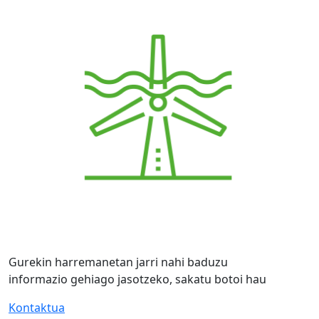
Gurekin harremanetan jarri nahi baduzu
informazio gehiago jasotzeko, sakatu botoi hau
Kontaktua