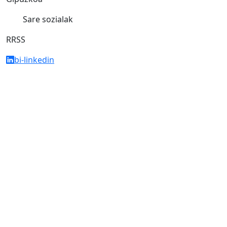
Sare sozialak
RRSS
bi-linkedin