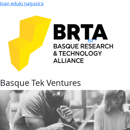
Joan eduki nagusira
eu
Basque Tek Ventures