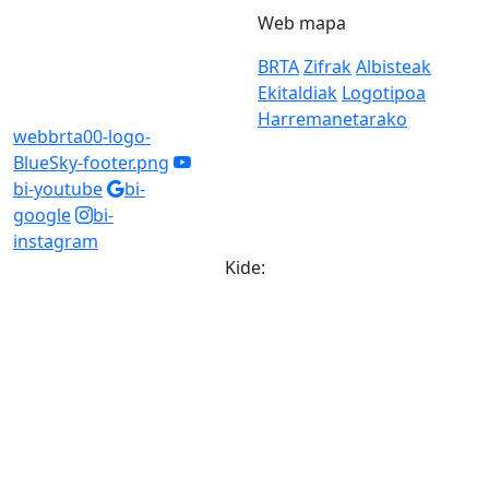
Web mapa
BRTA
Zifrak
Albisteak
Ekitaldiak
Logotipoa
Harremanetarako
webbrta00-logo-
BlueSky-footer.png
bi-youtube
bi-
google
bi-
instagram
Kide: