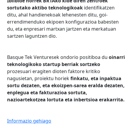
Ibilbide horrek BRTAko kide diren zentroek
sortutako
aktibo teknologikoak
identifikatzen
ditu, ahal handienekoak lehenesten ditu, goi-
errendimenduko ekipoen konfigurazioa babesten
du, eta enpresari martxan jartzen eta merkatuan
sartzen laguntzen dio.
Basque Tek Venturesek ondorio positiboa du
oinarri
teknologikoko startup berriak sortzeko
prozesuari eragiten dioten faktore kritiko
nagusietan, proiektu horiek
finkatu, eta inpaktua
sortu dezaten, eta ekoizpen-sarea eralda dezaten,
enplegua eta fakturazioa sortuta,
nazioartekotzea lortuta eta inbertsioa erakarrita.
Informazio gehiago