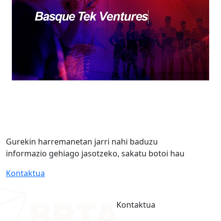
Gurekin harremanetan jarri nahi baduzu
informazio gehiago jasotzeko, sakatu botoi hau
Kontaktua
Kontaktua