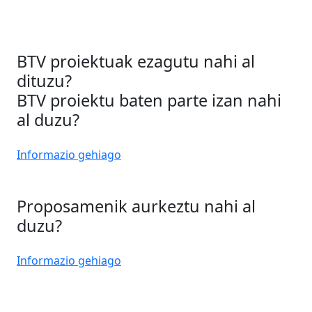
BTV proiektuak ezagutu nahi al
dituzu?
BTV proiektu baten parte izan nahi
al duzu?
Informazio gehiago
Proposamenik aurkeztu nahi al
duzu?
Informazio gehiago