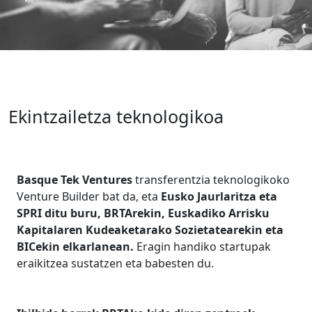
Ekintzailetza teknologikoa
Basque Tek Ventures
transferentzia teknologikoko
Venture Builder bat da, eta
Eusko Jaurlaritza eta
SPRI ditu buru, BRTArekin, Euskadiko Arrisku
Kapitalaren Kudeaketarako Sozietatearekin eta
BICekin elkarlanean.
Eragin handiko startupak
eraikitzea sustatzen eta babesten du.