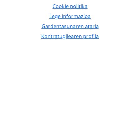
Cookie politika
Lege informazioa
Gardentasunaren ataria
Kontratugilearen profila