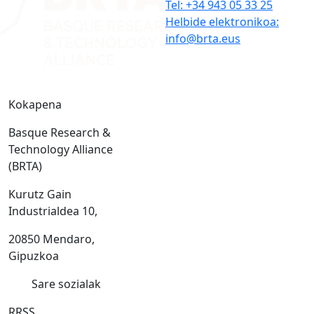
Tel: +34 943 05 33 25
Helbide elektronikoa:
info@brta.eus
Kokapena
Basque Research &
Technology Alliance
(BRTA)
Kurutz Gain
Industrialdea 10,
20850 Mendaro,
Gipuzkoa
Sare sozialak
RRSS