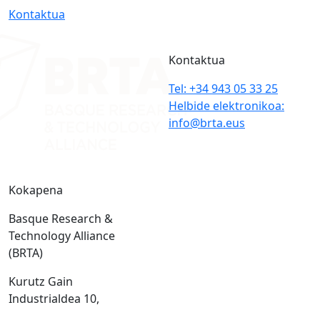
Kontaktua
Kontaktua
Tel: +34 943 05 33 25
Helbide elektronikoa:
info@brta.eus
Kokapena
Basque Research &
Technology Alliance
(BRTA)
Kurutz Gain
Industrialdea 10,