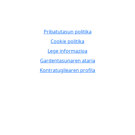
Pribatutasun politika
Cookie politika
Lege informazioa
Gardentasunaren ataria
Kontratugilearen profila