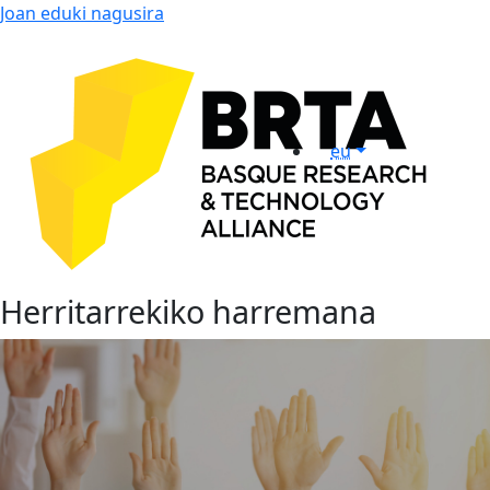
Joan eduki nagusira
eu
Herritarrekiko harremana