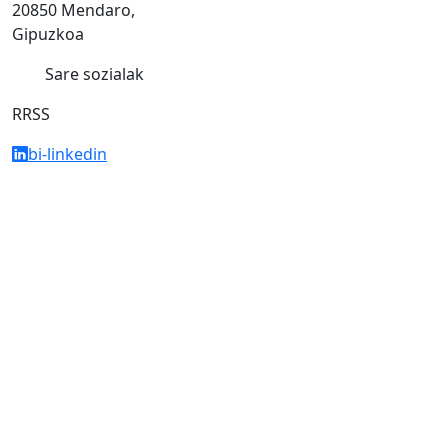
20850 Mendaro,
Gipuzkoa
Sare sozialak
RRSS
bi-linkedin