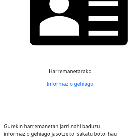
Harremanetarako
Informazio gehiago
Gurekin harremanetan jarri nahi baduzu
informazio gehiago jasotzeko, sakatu botoi hau