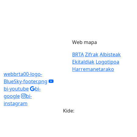
Web mapa
BRTA
Zifrak
Albisteak
Ekitaldiak
Logotipoa
Harremanetarako
webbrta00-logo-
BlueSky-footer.png
bi-youtube
bi-
google
bi-
instagram
Kide: