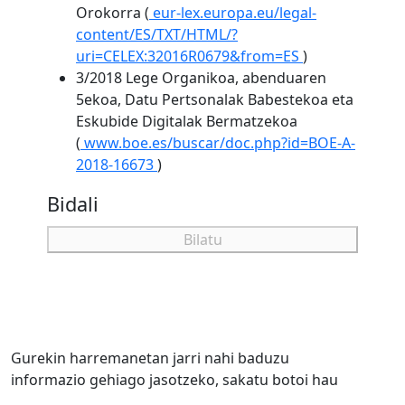
Orokorra
(
eur-lex.europa.eu/legal-
content/ES/TXT/HTML/?
uri=CELEX:32016R0679&from=ES
)
3/2018 Lege Organikoa, abenduaren
5ekoa, Datu Pertsonalak Babestekoa eta
Eskubide Digitalak Bermatzekoa
(
www.boe.es/buscar/doc.php?id=BOE-A-
2018-16673
)
Bidali
Bilatu
Gurekin harremanetan jarri nahi baduzu
informazio gehiago jasotzeko, sakatu botoi hau