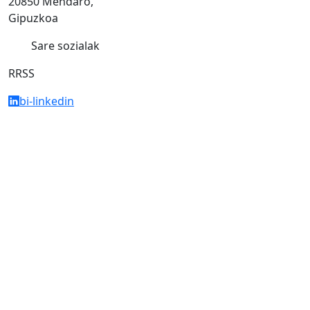
20850 Mendaro,
Gipuzkoa
Sare sozialak
RRSS
bi-linkedin