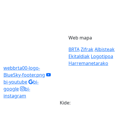
Web mapa
BRTA
Zifrak
Albisteak
Ekitaldiak
Logotipoa
Harremanetarako
webbrta00-logo-
BlueSky-footer.png
bi-youtube
bi-
google
bi-
instagram
Kide: