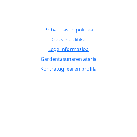
Pribatutasun politika
Cookie politika
Lege informazioa
Gardentasunaren ataria
Kontratugilearen profila