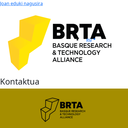
Joan eduki nagusira
eu
Kontaktua