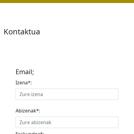
Kontaktua
Email;
Izena*:
Abizenak*: