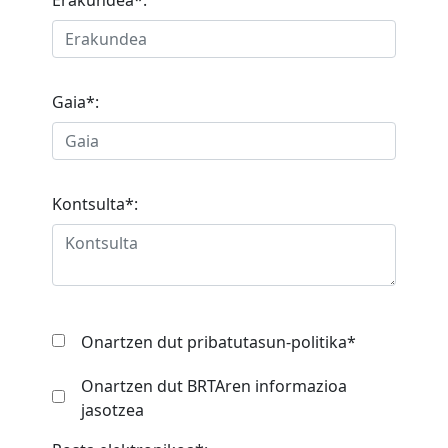
Erakundea*:
Gaia*:
Kontsulta*:
Onartzen dut pribatutasun-politika*
Onartzen dut BRTAren informazioa
jasotzea