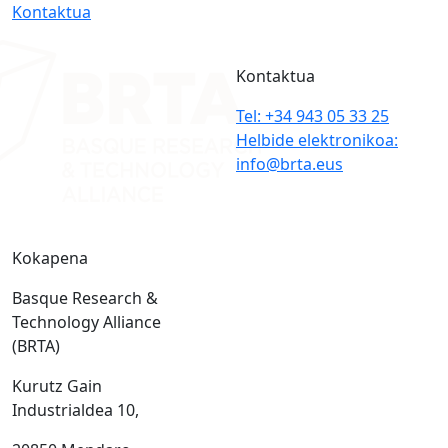
Kontaktua
Kontaktua
Tel: +34 943 05 33 25
Helbide elektronikoa:
info@brta.eus
Kokapena
Basque Research &
Technology Alliance
(BRTA)
Kurutz Gain
Industrialdea 10,