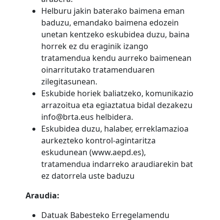
Helburu jakin baterako baimena eman
baduzu, emandako baimena edozein
unetan kentzeko eskubidea duzu, baina
horrek ez du eraginik izango
tratamendua kendu aurreko baimenean
oinarritutako tratamenduaren
zilegitasunean.
Eskubide horiek baliatzeko, komunikazio
arrazoitua eta egiaztatua bidal dezakezu
info@brta.eus helbidera.
Eskubidea duzu, halaber, erreklamazioa
aurkezteko kontrol-agintaritza
eskudunean (www.aepd.es),
tratamendua indarreko araudiarekin bat
ez datorrela uste baduzu
Araudia
:
Datuak Babesteko Erregelamendu