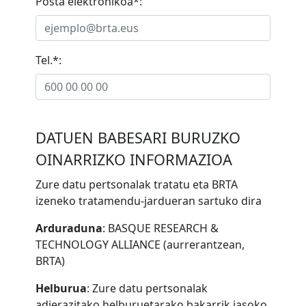
Posta elektronikoa*:
Tel.*:
DATUEN BABESARI BURUZKO
OINARRIZKO INFORMAZIOA
Zure datu pertsonalak tratatu eta BRTA
izeneko tratamendu-jardueran sartuko dira
Arduraduna
:
BASQUE RESEARCH &
TECHNOLOGY ALLIANCE (aurrerantzean,
BRTA)
Helburua
:
Zure datu pertsonalak
adierazitako helburuetarako bakarrik jasoko