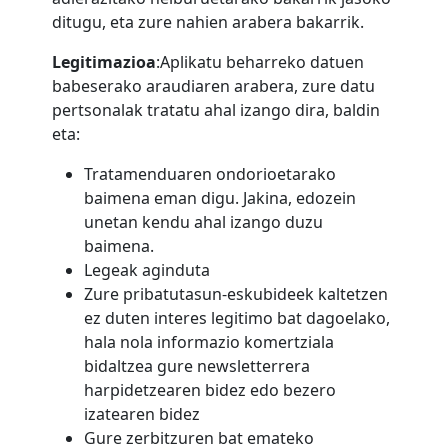
ditugu, eta zure nahien arabera bakarrik.
Legitimazioa
:
Aplikatu beharreko datuen
babeserako araudiaren arabera, zure datu
pertsonalak tratatu ahal izango dira, baldin
eta:
Tratamenduaren ondorioetarako
baimena eman digu. Jakina, edozein
unetan kendu ahal izango duzu
baimena
.
Legeak aginduta
Zure pribatutasun-eskubideek kaltetzen
ez duten interes legitimo bat dagoelako,
hala nola informazio komertziala
bidaltzea gure newsletterrera
harpidetzearen bidez edo bezero
izatearen bidez
Gure zerbitzuren bat emateko