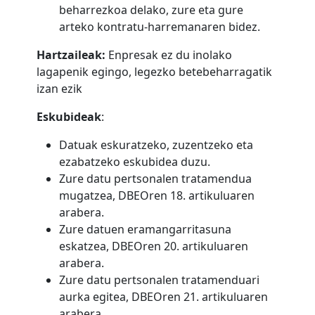
beharrezkoa delako, zure eta gure
arteko kontratu-harremanaren bidez.
Hartzaileak
:
Enpresak ez du inolako
lagapenik egingo, legezko betebeharragatik
izan ezik
Eskubideak
:
Datuak eskuratzeko, zuzentzeko eta
ezabatzeko eskubidea duzu.
Zure datu pertsonalen tratamendua
mugatzea, DBEOren 18. artikuluaren
arabera.
Zure datuen eramangarritasuna
eskatzea, DBEOren 20. artikuluaren
arabera.
Zure datu pertsonalen tratamenduari
aurka egitea, DBEOren 21. artikuluaren
arabera.