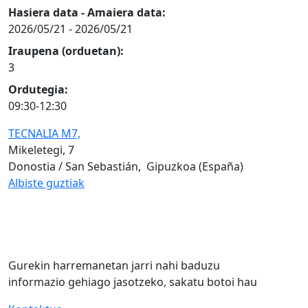
Hasiera data - Amaiera data:
2026/05/21
-
2026/05/21
Iraupena (orduetan):
3
Ordutegia:
09:30-12:30
TECNALIA M7,
Mikeletegi, 7
Donostia / San Sebastián
,
Gipuzkoa
(España)
Albiste guztiak
Gurekin harremanetan jarri nahi baduzu
informazio gehiago jasotzeko, sakatu botoi hau