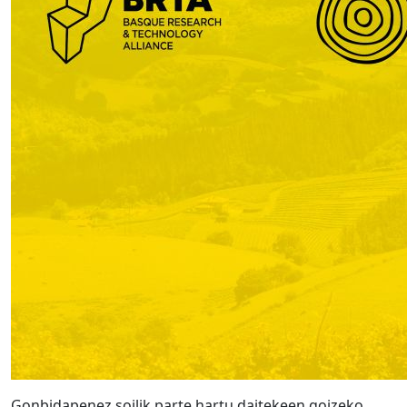
Gonbidapenez soilik parte hartu daitekeen goizeko