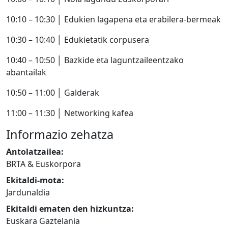
10:10 – 10:30 │ Edukien lagapena eta erabilera-bermeak
10:30 – 10:40 │ Edukietatik corpusera
10:40 – 10:50 │ Bazkide eta laguntzaileentzako
abantailak
10:50 – 11:00 │ Galderak
11:00 – 11:30 │ Networking kafea
Informazio zehatza
Antolatzailea:
BRTA & Euskorpora
Ekitaldi-mota:
Jardunaldia
Ekitaldi ematen den hizkuntza:
Euskara Gaztelania