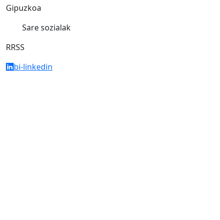
Gipuzkoa
Sare sozialak
RRSS
bi-linkedin