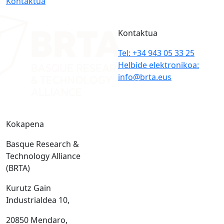
Kontaktua
Kontaktua
Tel: +34 943 05 33 25
Helbide elektronikoa:
info@brta.eus
Kokapena
Basque Research &
Technology Alliance
(BRTA)
Kurutz Gain
Industrialdea 10,
20850 Mendaro,