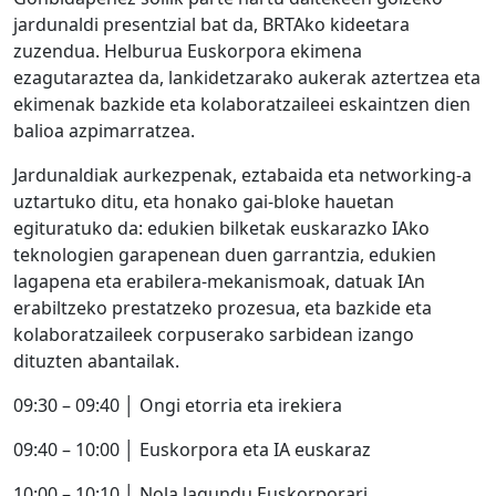
jardunaldi presentzial bat da, BRTAko kideetara
zuzendua. Helburua Euskorpora ekimena
ezagutaraztea da, lankidetzarako aukerak aztertzea eta
ekimenak bazkide eta kolaboratzaileei eskaintzen dien
balioa azpimarratzea.
Jardunaldiak aurkezpenak, eztabaida eta networking-a
uztartuko ditu, eta honako gai-bloke hauetan
egituratuko da: edukien bilketak euskarazko IAko
teknologien garapenean duen garrantzia, edukien
lagapena eta erabilera-mekanismoak, datuak IAn
erabiltzeko prestatzeko prozesua, eta bazkide eta
kolaboratzaileek corpuserako sarbidean izango
dituzten abantailak.
09:30 – 09:40 │ Ongi etorria eta irekiera
09:40 – 10:00 │ Euskorpora eta IA euskaraz
10:00 – 10:10 │ Nola lagundu Euskorporari