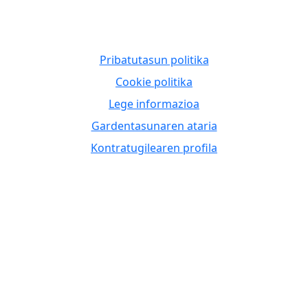
Pribatutasun politika
Cookie politika
Lege informazioa
Gardentasunaren ataria
Kontratugilearen profila