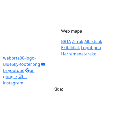
Web mapa
BRTA
Zifrak
Albisteak
Ekitaldiak
Logotipoa
Harremanetarako
webbrta00-logo-
BlueSky-footer.png
bi-youtube
bi-
google
bi-
instagram
Kide: