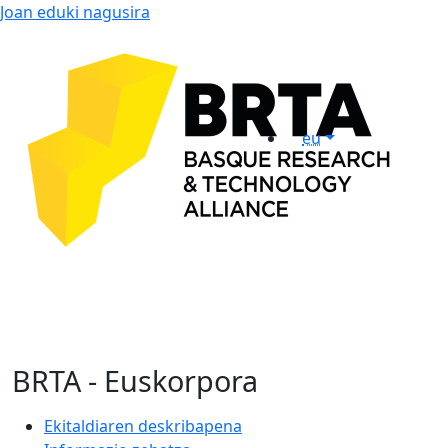
Joan eduki nagusira
eu
BRTA - Euskorpora
Ekitaldiaren deskribapena