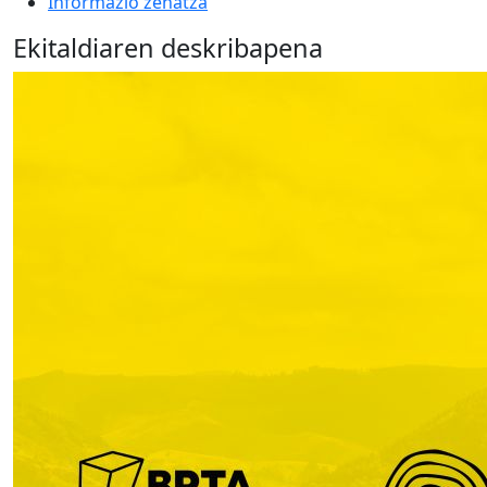
Informazio zehatza
Ekitaldiaren deskribapena