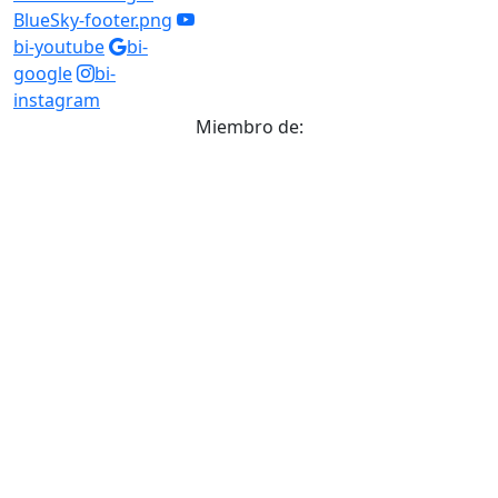
BlueSky-footer.png
bi-youtube
bi-
google
bi-
instagram
Miembro de: