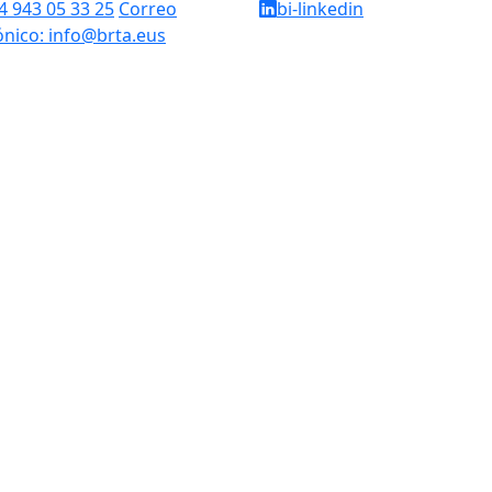
34 943 05 33 25
Correo
bi-linkedin
ónico: info@brta.eus