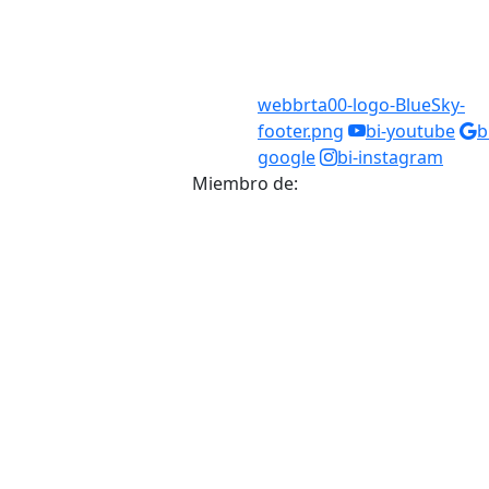
webbrta00-logo-BlueSky-
footer.png
bi-youtube
b
google
bi-instagram
Miembro de: