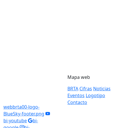
Mapa web
BRTA
Cifras
Noticias
Eventos
Logotipo
Contacto
webbrta00-logo-
BlueSky-footer.png
bi-youtube
bi-
google
bi-