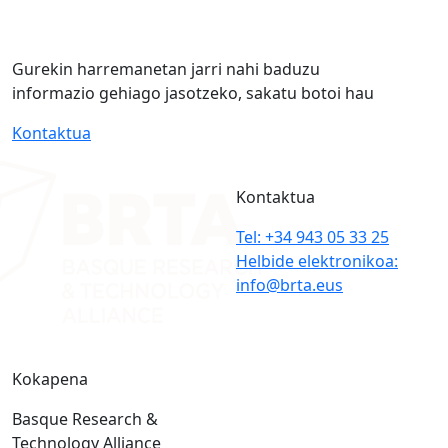
Gurekin harremanetan jarri nahi baduzu
informazio gehiago jasotzeko, sakatu botoi hau
Kontaktua
Kontaktua
Tel: +34 943 05 33 25
Helbide elektronikoa:
info@brta.eus
Kokapena
Basque Research &
Technology Alliance