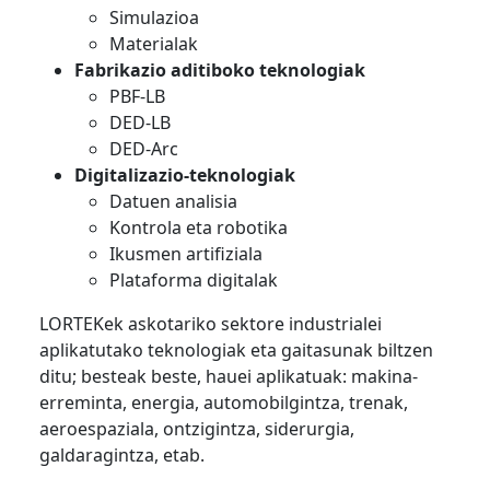
Simulazioa
Materialak
Fabrikazio aditiboko teknologiak
PBF-LB
DED-LB
DED-Arc
Digitalizazio-teknologiak
Datuen analisia
Kontrola eta robotika
Ikusmen artifiziala
Plataforma digitalak
LORTEKek askotariko sektore industrialei
aplikatutako teknologiak eta gaitasunak biltzen
ditu; besteak beste, hauei aplikatuak: makina-
erreminta, energia, automobilgintza, trenak,
aeroespaziala, ontzigintza, siderurgia,
galdaragintza, etab.