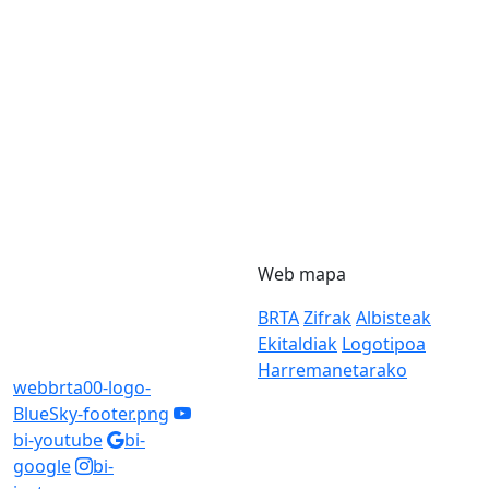
Web mapa
BRTA
Zifrak
Albisteak
Ekitaldiak
Logotipoa
Harremanetarako
webbrta00-logo-
BlueSky-footer.png
bi-youtube
bi-
google
bi-