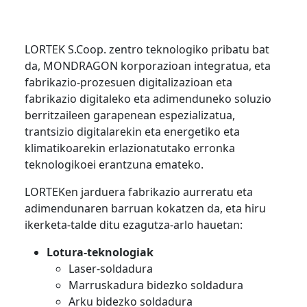
LORTEK S.Coop. zentro teknologiko pribatu bat
da, MONDRAGON korporazioan integratua, eta
fabrikazio-prozesuen digitalizazioan eta
fabrikazio digitaleko eta adimenduneko soluzio
berritzaileen garapenean espezializatua,
trantsizio digitalarekin eta energetiko eta
klimatikoarekin erlazionatutako erronka
teknologikoei erantzuna emateko.
LORTEKen jarduera fabrikazio aurreratu eta
adimendunaren barruan kokatzen da, eta hiru
ikerketa-talde ditu ezagutza-arlo hauetan:
Lotura-teknologiak
Laser-soldadura
Marruskadura bidezko soldadura
Arku bidezko soldadura