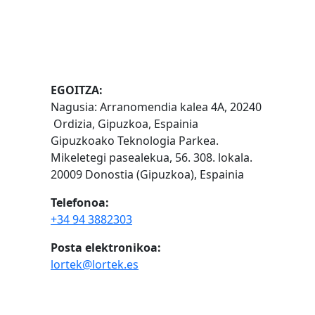
EGOITZA:
Nagusia: Arranomendia kalea 4A, 20240
Ordizia, Gipuzkoa, Espainia
Gipuzkoako Teknologia Parkea.
Mikeletegi pasealekua, 56. 308. lokala.
20009 Donostia (Gipuzkoa), Espainia
Telefonoa:
+34 94 3882303
Posta elektronikoa:
lortek@lortek.es