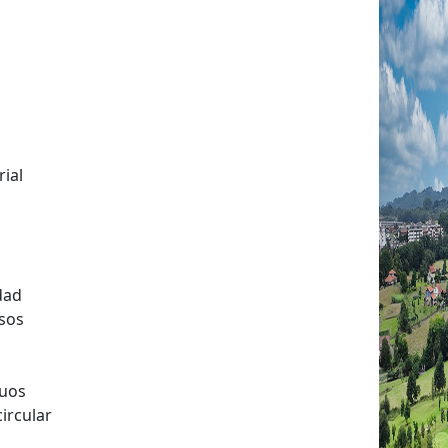
ial
dad
sos
duos
ircular