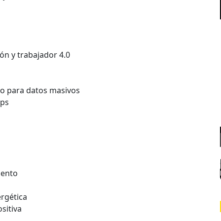
ón y trabajador 4.0
o para datos masivos
Ops
iento
ergética
ositiva