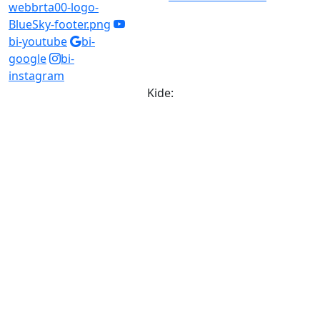
webbrta00-logo-
BlueSky-footer.png
bi-youtube
bi-
google
bi-
instagram
Kide: