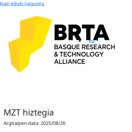
Joan eduki nagusira
eu
MZT hiztegia
Argitalpen-data:
2025/08/26