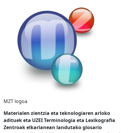
MZT logoa
Materialen zientzia eta teknologiaren arloko
adituek eta UZEI Terminologia eta Lexikografia
Zentroak elkarlanean landutako glosario