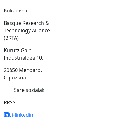
Kokapena
Basque Research &
Technology Alliance
(BRTA)
Kurutz Gain
Industrialdea 10,
20850 Mendaro,
Gipuzkoa
Sare sozialak
RRSS
bi-linkedin