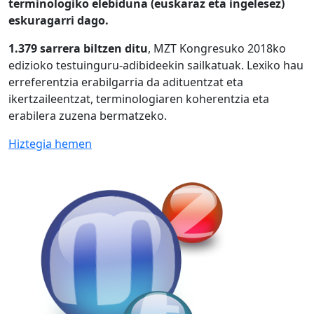
terminologiko elebiduna (euskaraz eta ingelesez)
eskuragarri dago.
1.379 sarrera biltzen ditu
, MZT Kongresuko 2018ko
edizioko testuinguru-adibideekin sailkatuak. Lexiko hau
erreferentzia erabilgarria da adituentzat eta
ikertzaileentzat, terminologiaren koherentzia eta
erabilera zuzena bermatzeko.
Hiztegia hemen