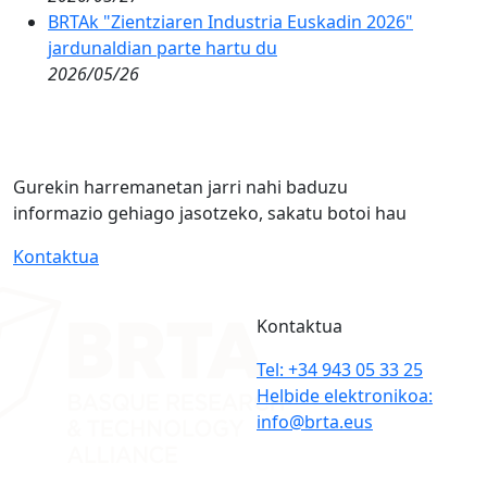
BRTAk "Zientziaren Industria Euskadin 2026"
jardunaldian parte hartu du
2026/05/26
Gurekin harremanetan jarri nahi baduzu
informazio gehiago jasotzeko, sakatu botoi hau
Kontaktua
Kontaktua
Tel: +34 943 05 33 25
Helbide elektronikoa:
info@brta.eus