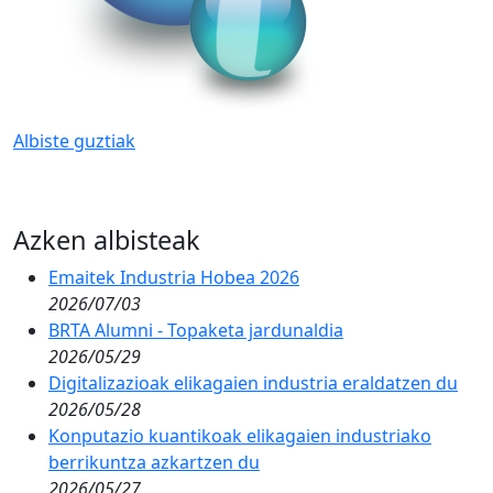
Albiste guztiak
Azken albisteak
Emaitek Industria Hobea 2026
2026/07/03
BRTA Alumni - Topaketa jardunaldia
2026/05/29
Digitalizazioak elikagaien industria eraldatzen du
2026/05/28
Konputazio kuantikoak elikagaien industriako
berrikuntza azkartzen du
2026/05/27