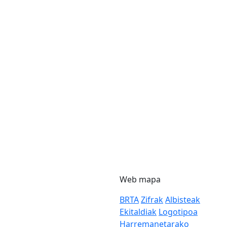
Web mapa
BRTA
Zifrak
Albisteak
Ekitaldiak
Logotipoa
Harremanetarako